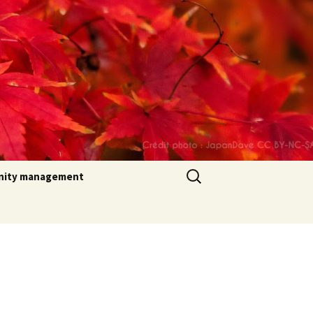
Rechercher :
ity management
stations
 sociaux
s font confiance