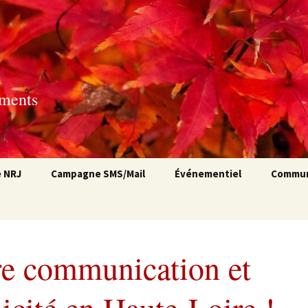
ements
e NRJ
Campagne SMS/Mail
Événementiel
Commun
Campagne SMS
Organisation
Nos pre
d’événement
réseaux
Campagne emailing
Photocall
Ils nou
re communication et
Bornes interactives
Supports de