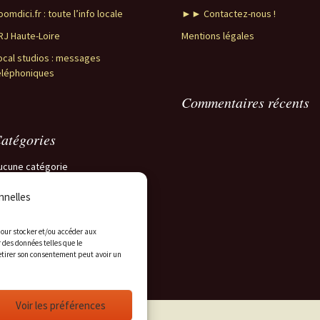
oomdici.fr : toute l’info locale
►► Contactez-nous !
RJ Haute-Loire
Mentions légales
ocal studios : messages
éléphoniques
Commentaires récents
atégories
ucune catégorie
nnelles
 pour stocker et/ou accéder aux
 des données telles que le
retirer son consentement peut avoir un
Voir les préférences