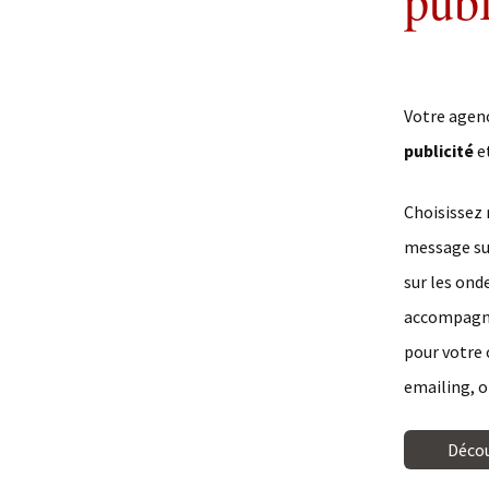
publ
Votre agenc
publicité
e
Choisissez 
message sur
sur les ond
accompagné 
pour votre
emailing, 
Déco