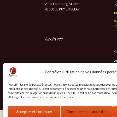
2 Bis Faubourg St Jean
Z
43000 LE PUY EN VELAY
N
V
t
Archives
C
A
Contrôlez l'utilisation de vos données perso
Pour offrir les meilleures expériences, nous utilisons des technologies telles que les cookies
informations des appareils. Le fait de consentir à ces technologies nous permettra de traiter
comportement de navigation ou les ID uniques sur ce site. Le fait de ne pas consentir ou de 
effet négatif sur certaines caractéristiques et fonctions.
Accepter et continuer
Continuer sans accepter