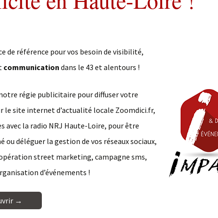
icité en Haute-Loire !
communication Print
Street marketing
e de référence pour vos besoin de visibilité,
t
communication
dans le 43 et alentours !
notre régie publicitaire pour diffuser votre
 le site internet d’actualité locale Zoomdici.fr,
es avec la radio NRJ Haute-Loire, pour être
ou déléguer la gestion de vos réseaux sociaux,
 opération street marketing, campagne sms,
organisation d’événements !
uvrir →