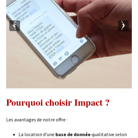
Campagne SMS pour le centre aquatique l'Ozen
Pourquoi choisir Impact ?
(2017)
Les avantages de notre offre :
La location d’une
base de donnée
qualitative selon