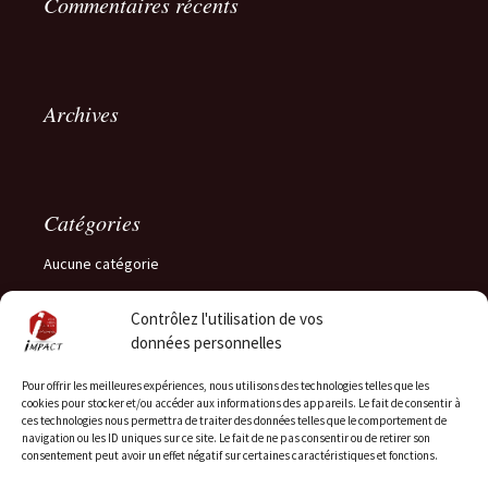
Commentaires récents
Archives
Catégories
Aucune catégorie
Contrôlez l'utilisation de vos
données personnelles
Méta
Pour offrir les meilleures expériences, nous utilisons des technologies telles que les
cookies pour stocker et/ou accéder aux informations des appareils. Le fait de consentir à
Connexion
ces technologies nous permettra de traiter des données telles que le comportement de
navigation ou les ID uniques sur ce site. Le fait de ne pas consentir ou de retirer son
Flux des publications
consentement peut avoir un effet négatif sur certaines caractéristiques et fonctions.
Flux des commentaires