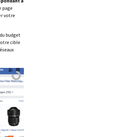
espondant à
re page
er votre
 du budget
otre cible
réseaux