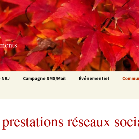
ements
e NRJ
Campagne SMS/Mail
Événementiel
Commun
Campagne SMS
Organisation
Nos pre
d’événement
réseaux
Campagne emailing
Photocall
Ils nou
prestations réseaux soc
Bornes interactives
Supports de