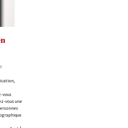
en
!
ication,
z-vous
ez-vous une
 personnes
éographique