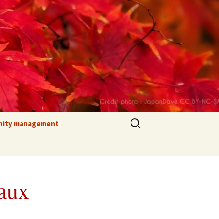
Rechercher :
ity management
stations
 sociaux
s font confiance
iaux