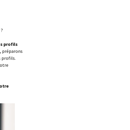
 ?
s profils
é, préparons
 profils.
votre
votre