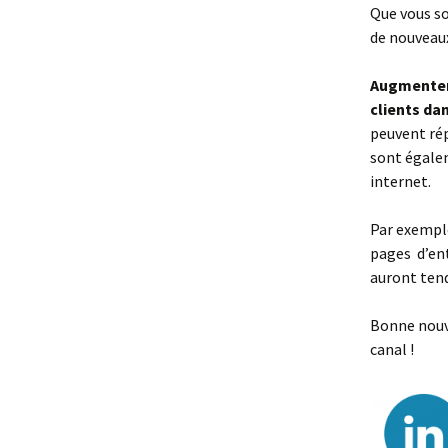
Que vous so
de nouveaux
Augmenter 
clients da
peuvent rép
sont égale
internet.
Par exemple
pages d’ent
auront tend
Bonne nouv
canal !