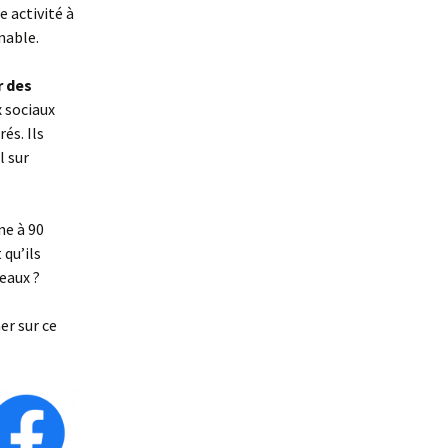
e activité à
nable.
r des
x sociaux
és. Ils
l sur
ne à 90
 qu’ils
eaux ?
er sur ce