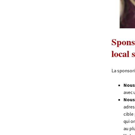
Sponso
local 
La sponsori
Nous 
avec 
Nous 
adres
cible
qui o
au pl