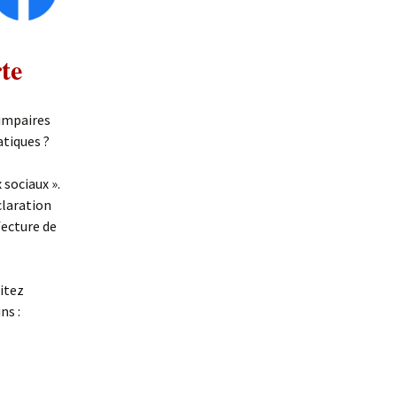
te
 impaires
atiques ?
sociaux ».
claration
fecture de
itez
ns :