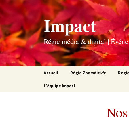
Impact
Régie média & digital | Évén
Aller
Accueil
Régie Zoomdici.fr
Régi
au
contenu
L’équipe Impact
Nos 