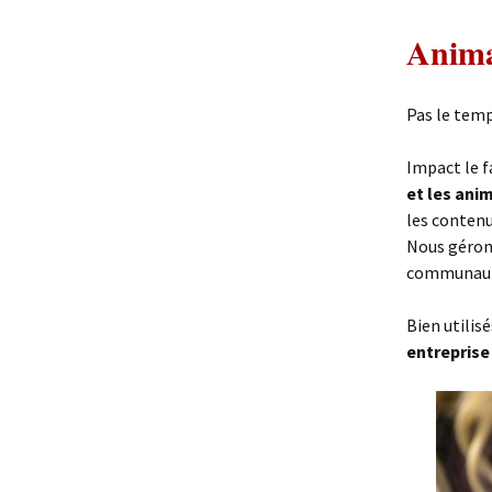
Anima
Pas le temp
Impact le f
et les ani
les contenus
Nous géron
communauté
Bien utilis
entreprise