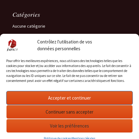
Catégories
Aucune catégorie
Contrôlez l'utilisation de vos
données personnelles
Méta
Pour offrir les meilleures expériences, nous utilisons des technologies telles que les
cookies pour stocker et/ou accéder aux informations des appareils. Le fait de consentir à
Connexion
ces technologies nous permettra de traiter des données telles que le comportement de
navigation ou les ID uniques sur ce site. Le fait de ne pas consentir ou de retirer son
Flux des publications
consentement peut avoir un effet négatif sur certaines caractéristiques et fonctions.
Flux des commentaires
Site de WordPress-FR
Accepter et continuer
Continuer sans accepter
Voir les préférences
Politique de cookies
Mentions légales